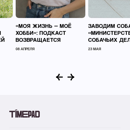
«МОЯ ЖИЗНЬ — МОЁ
ЗАВОДИМ СОБ
М
ХОББИ»: ПОДКАСТ
«МИНИСТЕРСТ
ЕЙ
ВОЗВРАЩАЕТСЯ
СОБАЧЬИХ ДЕ
08 АПРЕЛЯ
23 МАЯ