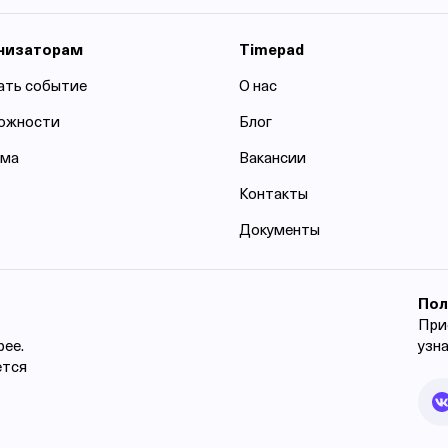
низаторам
Timepad
ать событие
О нас
ожности
Блог
ама
Вакансии
Контакты
Документы
Пол
При
рее.
узн
ется