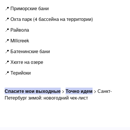
📍 Приморские бани
📍 Охта парк (4 бассейна на территории)
📍 Райвола
📍 Millcreek
📍 Батенинские бани
📍 Хюгге на озере
📍 Терийоки
Спасите мои выходные
>
Точно идем
>
Санкт-
Петербург зимой: новогодний чек-лист