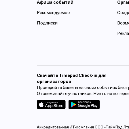
Афиша событий
Орга
Рекомендуемое
Созд
Подписки
Возм
Рекл
Cкачайте Timepad Check-in для
организаторов
Проверяйте билеты на своих событиях быст
Отслеживайте участников. Никто не потеря
Аккредитованная ИТ-компания ООО «ТаймПэд Лтд», И