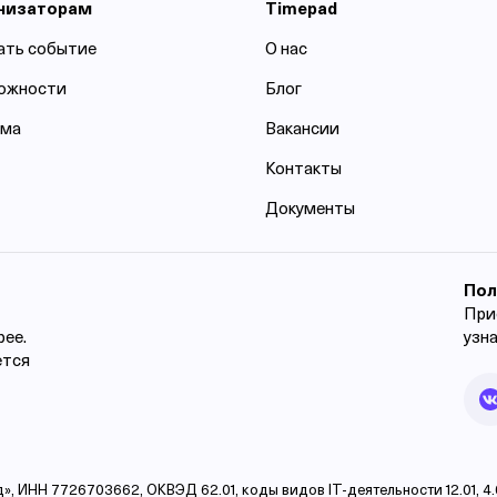
низаторам
Timepad
ать событие
О нас
ожности
Блог
ама
Вакансии
Контакты
Документы
Пол
При
рее.
узн
ется
НН 7726703662, ОКВЭД 62.01, коды видов IT-деятельности 12.01, 4.01, 2