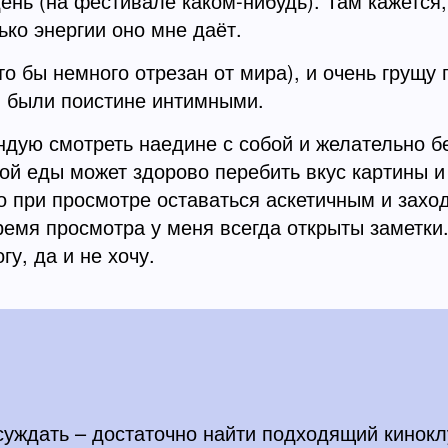
ень (на фестивале каком-нибудь). Там кажется,
ько энергии оно мне даёт.
о бы немного отрезан от мира), и очень грущу
ом были поистине интимными.
ендую смотреть наедине с собой и желательно 
амой еды может здорово перебить вкус картины 
 при просмотре оставаться аскетичным и заходи
ремя просмотра у меня всегда открыты заметки.
гу, да и не хочу.
бсуждать – достаточно найти подходящий кинок