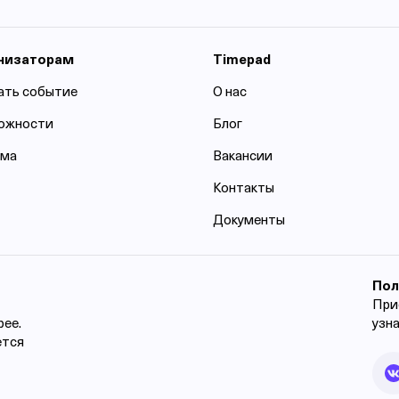
низаторам
Timepad
ать событие
О нас
ожности
Блог
ама
Вакансии
Контакты
Документы
Пол
При
рее.
узн
ется