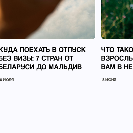
КУДА ПОЕХАТЬ В ОТПУСК
ЧТО ТАК
БЕЗ ВИЗЫ: 7 СТРАН ОТ
ВЗРОСЛЫ
БЕЛАРУСИ ДО МАЛЬДИВ
ВАМ В Н
10 ИЮЛЯ
18 ИЮНЯ