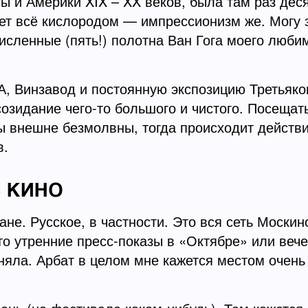
 и Америки XIX – XX веков, была там раз дес
ает всё кислородом — импрессионизм же. Могу 
численные (пять!) полотна Ван Гога моего любим
инзавод и постоянную экспозицию Третьяковк
озидание чего-то большого и чистого. Посещать
мы внешне безмолвны, тогда происходит действ
в.
В КИНО
не. Русское, в частности. Это вся сеть Москино
то утренние пресс-показы в «Октябре» или веч
няла. Арбат в целом мне кажется местом очень