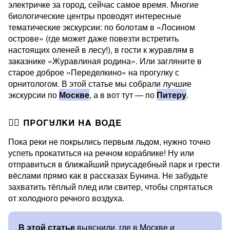
электричке за город, сейчас самое время. Многие
биологические центры проводят интересные
тематические экскурсии: по болотам в «Лосином
острове» (где может даже повезти встретить
настоящих оленей в лесу!), в гости к журавлям в
заказнике «Журавлиная родина». Или загляните в
старое доброе «Переделкино» на прогулку с
орнитологом. В этой статье мы собрали лучшие
экскурсии по
Москве
, а в вот тут — по
Питеру
.
🚣‍♀️ ПРОГУЛКИ НА ВОДЕ
Пока реки не покрылись первым льдом, нужно точно
успеть прокатиться на речном кораблике! Ну или
отправиться в ближайший приусадебный парк и грести
вёслами прямо как в рассказах Бунина. Не забудьте
захватить тёплый плед или свитер, чтобы спрятаться
от холодного речного воздуха.
В этой статье
выяснили, где в Москве и