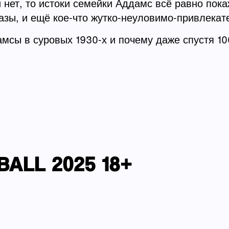
нет, то истоки семейки Аддамс всё равно пок
азы, и ещё кое-что жутко-неуловимо-привлекат
амсы в суровых 1930-х и почему даже спустя 1
ALL 2025 18+