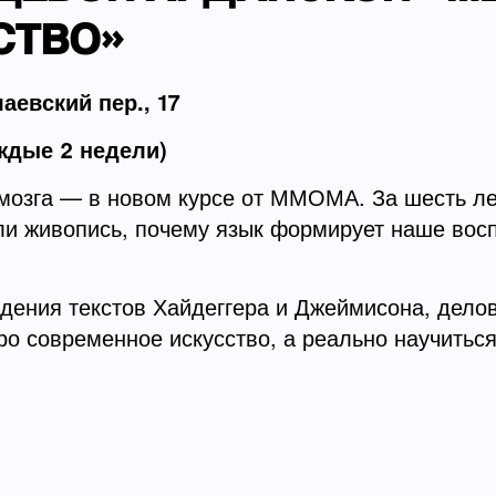
СТВО»
евский пер., 17
аждые 2 недели)
мозга — в новом курсе от ММОМА. За шесть ле
ли живопись, почему язык формирует наше восп
дения текстов Хайдеггера и Джеймисона, дело
ро современное искусство, а реально научитьс