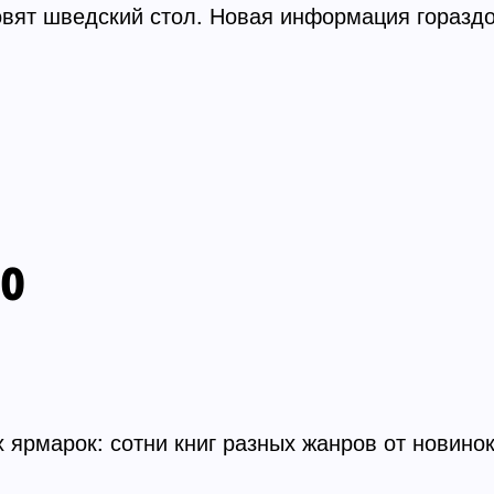
товят шведский стол. Новая информация горазд
10
х ярмарок: сотни книг разных жанров от новино