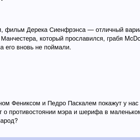
, фильм Дерека Сиенфрэнса — отличный вариант
анчестера, который прославился, грабя McDon
ка его вновь не поймали.
ом Фениксом и Педро Паскалем покажут у нас 
т о противостоянии мэра и шерифа в маленько
народ?