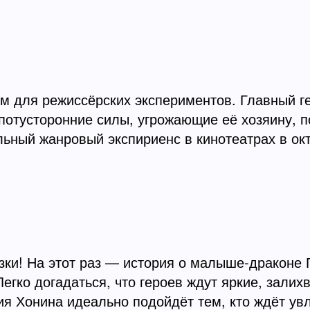
м для режиссёрских экспериментов. Главный 
т потусторонние силы, угрожающие её хозяину,
льный жанровый экспириенс в кинотеатрах в ок
азки! На этот раз — история о малыше-драконе
гко догадаться, что героев ждут яркие, залихв
я Хонина идеально подойдёт тем, кто ждёт увл