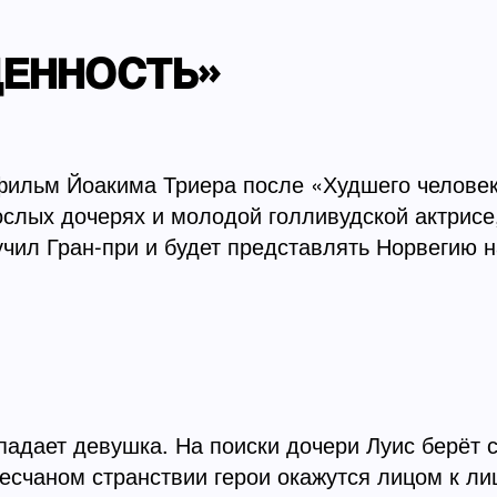
ЦЕННОСТЬ»
фильм Йоакима Триера после «Худшего человек
ослых дочерях и молодой голливудской актрисе,
л Гран-при и будет представлять Норвегию на
падает девушка. На поиски дочери Луис берёт с
песчаном странствии герои окажутся лицом к ли