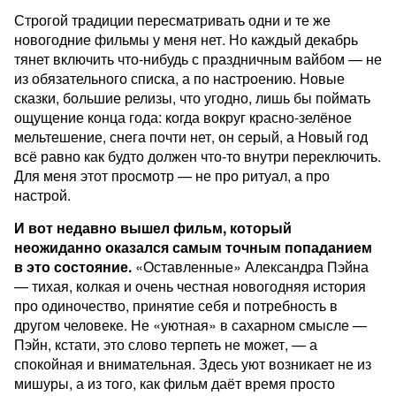
Строгой традиции пересматривать одни и те же
новогодние фильмы у меня нет. Но каждый декабрь
тянет включить что-нибудь с праздничным вайбом — не
из обязательного списка, а по настроению. Новые
сказки, большие релизы, что угодно, лишь бы поймать
ощущение конца года: когда вокруг красно-зелёное
мельтешение, снега почти нет, он серый, а Новый год
всё равно как будто должен что-то внутри переключить.
Для меня этот просмотр — не про ритуал, а про
настрой.
И вот недавно вышел фильм, который
неожиданно оказался самым точным попаданием
в это состояние.
«Оставленные» Александра Пэйна
— тихая, колкая и очень честная новогодняя история
про одиночество, принятие себя и потребность в
другом человеке. Не «уютная» в сахарном смысле —
Пэйн, кстати, это слово терпеть не может, — а
спокойная и внимательная. Здесь уют возникает не из
мишуры, а из того, как фильм даёт время просто