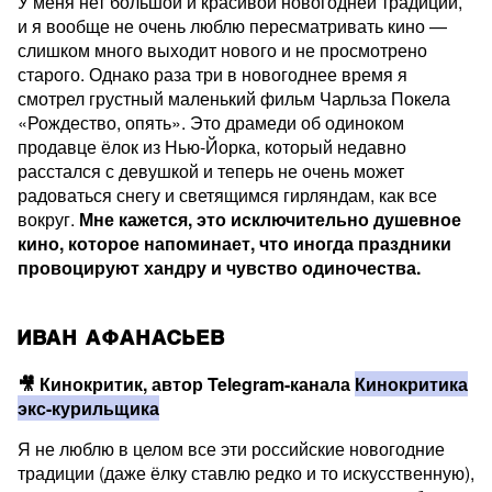
У меня нет большой и красивой новогодней традиции,
и я вообще не очень люблю пересматривать кино —
слишком много выходит нового и не просмотрено
старого. Однако раза три в новогоднее время я
смотрел грустный маленький фильм Чарльза Покела
«Рождество, опять». Это драмеди об одиноком
продавце ёлок из Нью-Йорка, который недавно
расстался с девушкой и теперь не очень может
радоваться снегу и светящимся гирляндам, как все
вокруг.
Мне кажется, это исключительно душевное
кино, которое напоминает, что иногда праздники
провоцируют хандру и чувство одиночества.
ИВАН АФАНАСЬЕВ
🎥
Кинокритик, автор Telegram-канала
Кинокритика
экс-курильщика
Я не люблю в целом все эти российские новогодние
традиции (даже ёлку ставлю редко и то искусственную),