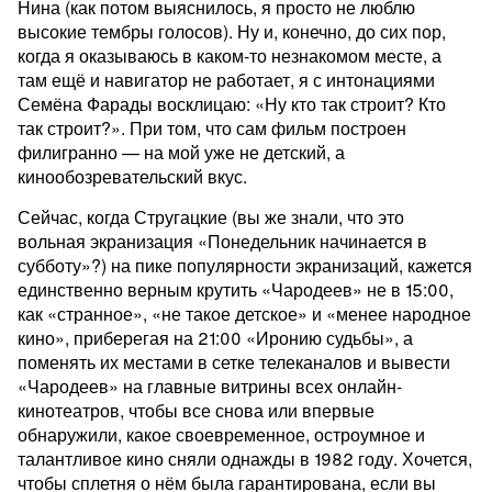
Нина (как потом выяснилось, я просто не люблю
высокие тембры голосов). Ну и, конечно, до сих пор,
когда я оказываюсь в каком-то незнакомом месте, а
там ещё и навигатор не работает, я с интонациями
Семёна Фарады восклицаю: «Ну кто так строит? Кто
так строит?». При том, что сам фильм построен
филигранно — на мой уже не детский, а
кинообозревательский вкус.
Сейчас, когда Стругацкие (вы же знали, что это
вольная экранизация «Понедельник начинается в
субботу»?) на пике популярности экранизаций, кажется
единственно верным крутить «Чародеев» не в 15:00,
как «странное», «не такое детское» и «менее народное
кино», приберегая на 21:00 «Иронию судьбы», а
поменять их местами в сетке телеканалов и вывести
«Чародеев» на главные витрины всех онлайн-
кинотеатров, чтобы все снова или впервые
обнаружили, какое своевременное, остроумное и
талантливое кино сняли однажды в 1982 году. Хочется,
чтобы сплетня о нём была гарантирована, если вы