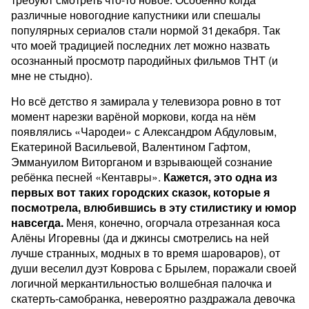
различные новогодние капустники или спешалы
популярных сериалов стали нормой 31 декабря. Так
что моей традицией последних лет можно назвать
осознанный просмотр пародийных фильмов ТНТ (и
мне не стыдно).
Но всё детство я замирала у телевизора ровно в тот
момент нарезки варёной моркови, когда на нём
появлялись «Чародеи» с Александром Абдуловым,
Екатериной Васильевой, Валентином Гафтом,
Эммануилом Виторганом и взрывающей сознание
ребёнка песней «Кентавры».
Кажется, это одна из
первых вот таких городских сказок, которые я
посмотрела, влюбившись в эту стилистику и юмор
навсегда.
Меня, конечно, огорчала отрезанная коса
Алёны Игоревны (да и джинсы смотрелись на ней
лучше странных, модных в то время шароваров), от
души веселил дуэт Коврова с Брылем, поражали своей
логичной меркантильностью волшебная палочка и
скатерть-самобранка, невероятно раздражала девочка