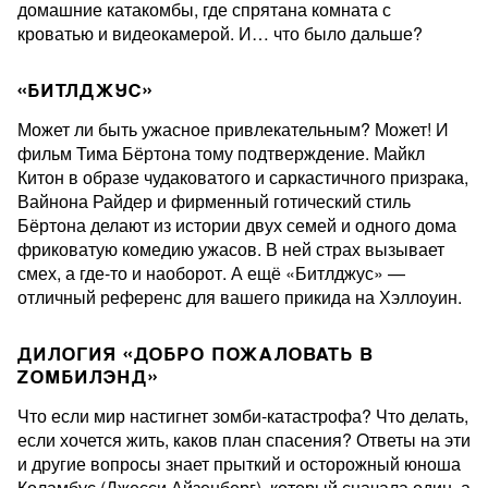
домашние катакомбы, где спрятана комната с
кроватью и видеокамерой. И… что было дальше?
«БИТЛДЖУС»
Может ли быть ужасное привлекательным? Может! И
фильм Тима Бёртона тому подтверждение. Майкл
Китон в образе чудаковатого и саркастичного призрака,
Вайнона Райдер и фирменный готический стиль
Бёртона делают из истории двух семей и одного дома
фриковатую комедию ужасов. В ней страх вызывает
смех, а где-то и наоборот. А ещё «Битлджус» —
отличный референс для вашего прикида на Хэллоуин.
ДИЛОГИЯ «ДОБРО ПОЖАЛОВАТЬ В
ZОМБИЛЭНД»
Что если мир настигнет зомби-катастрофа? Что делать,
если хочется жить, каков план спасения? Ответы на эти
и другие вопросы знает прыткий и осторожный юноша
Коламбус (Джесси Айзенберг), который сначала один, а