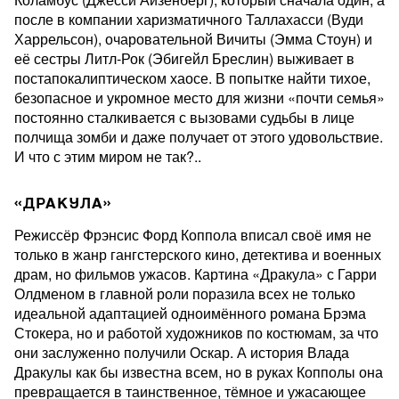
после в компании харизматичного Таллахасси (Вуди
Харрельсон), очаровательной Вичиты (Эмма Стоун) и
её сестры Литл-Рок (Эбигейл Бреслин) выживает в
постапокалиптическом хаосе. В попытке найти тихое,
безопасное и укромное место для жизни «почти семья»
постоянно сталкивается с вызовами судьбы в лице
полчища зомби и даже получает от этого удовольствие.
И что с этим миром не так?..
«ДРАКУЛА»
Режиссёр Фрэнсис Форд Коппола вписал своё имя не
только в жанр гангстерского кино, детектива и военных
драм, но фильмов ужасов. Картина «Дракула» с Гарри
Олдменом в главной роли поразила всех не только
идеальной адаптацией одноимённого романа Брэма
Стокера, но и работой художников по костюмам, за что
они заслуженно получили Оскар. А история Влада
Дракулы как бы известна всем, но в руках Копполы она
превращается в таинственное, тёмное и ужасающее