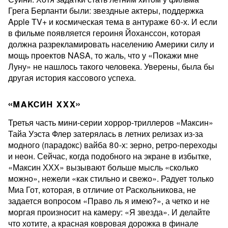
Грега Берланти были: звездные актеры, поддержка
Apple TV+ и космическая тема в антураже 60-х. И если
в фильме появляется героиня Йоханссон, которая
должна разрекламировать населению Америки силу и
мощь проектов NASA, то жаль, что у «Покажи мне
Луну» не нашлось такого человека. Уверены, была бы
другая история кассового успеха.
«МАКСИН XXX»
Третья часть мини-серии хоррор-триллеров «Максин»
Тайа Уэста Флер затерялась в летних релизах из-за
модного (парадокс) вайба 80-х: зерно, ретро-переходы
и неон. Сейчас, когда подобного на экране в избытке,
«Максин ХХХ» вызывают больше мысль «сколько
можно», нежели «как стильно и свежо». Радует только
Миа Гот, которая, в отличие от Раскольникова, не
задается вопросом «Право ль я имею?», а четко и не
моргая произносит на камеру: «Я звезда». И делайте
что хотите, а красная ковровая дорожка в финале