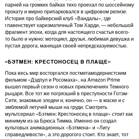
парней на громких байках тихо проехал по шоссейному
прокату и мирно припарковался в цифровом релизе.
История про байкерский клуб «Вандалы», где
главенствует харизматичный Том Харди, — небольшой
фрагмент эпохи, когда для настоящего счастья всего-
то было и нужно: мотоцикл, друзья, любимая девушка и
пустая дорога, манящая своей непредсказуемостью.
«БЭТМЕН: КРЕСТОНОСЕЦ В ПЛАЩЕ»
Пока весь мир восторгался постметамодернистским
фильмом «Дэдпул и Росомаха», на Amazon Prime
вышел первый сезон о новых приключениях Темного
рыцаря. Все тот же погрязший в преступности Готэм-
Сити, знакомые злодеи и, конечно, он — в маске и с
эмблемой летучей мыши на груди. Смотреть
мультсериал «Бэтмен: Крестоносец в плаще» стоит как
минимум из-за Брюса Тимма. Именно он создал
культовых анимационных «Бэтмена» и «Лигу
справедливости», а это дорогого стоит. Кто знает, тот