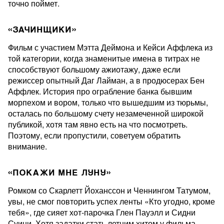
точно поймет.
«ЗАЧИНЩИКИ»
Фильм с участием Мэтта Деймона и Кейси Аффлека из
той категории, когда знаменитые имена в титрах не
способствуют большому ажиотажу, даже если
режиссер опытный Даг Лайман, а в продюсерах Бен
Аффлек. История про ограбление банка бывшим
морпехом и вором, только что вышедшим из тюрьмы,
осталась по большому счету незамеченной широкой
публикой, хотя там явно есть на что посмотреть.
Поэтому, если пропустили, советуем обратить
внимание.
«ПОКАЖИ МНЕ ЛУНУ»
Ромком со Скарлетт Йоханссон и Ченнингом Татумом,
увы, не смог повторить успех ленты «Кто угодно, кроме
тебя», где сияет хот-парочка Глен Пауэлл и Сидни
Суини. Хотя задатки стать летним хитом у фильма