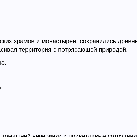
еских храмов и монастырей, сохранились древн
расивая территория с потрясающей природой.
ью.
Ь
 домашней вечеринки и приветливые сотрудники