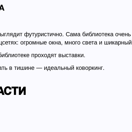
А
выглядит футуристично. Сама библиотека очень
цсетях: огромные окна, много света и шикарны
 библиотеке проходят выставки.
ать в тишине — идеальный коворкинг.
АСТИ