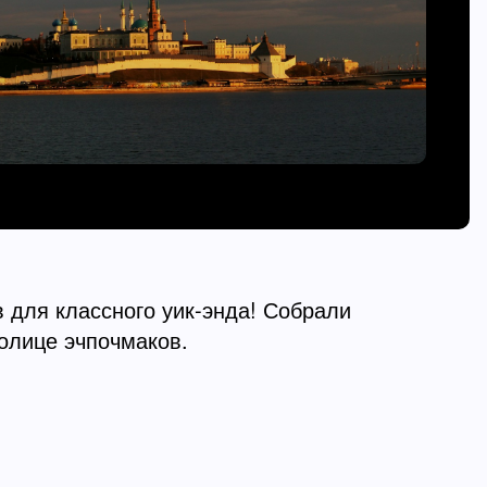
для классного уик-энда! Собрали
толице эчпочмаков.