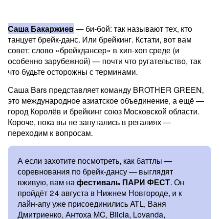
Саша Бакаржиев
— би-бой: так называют тех, кто
танцует брейк-данс. Или брейкинг. Кстати, вот вам
совет: слово «брейкдансер» в хип-хоп среде (и
особенно зарубежной) — почти что ругательство, так
что будьте осторожны с терминами.
Саша Bars представляет команду BROTHER GREEN,
это международное азиатское объединение, а ещё —
город Королёв и брейкинг союз Московской области.
Короче, пока вы не запутались в регалиях —
переходим к вопросам.
А если захотите посмотреть, как баттлы —
соревнования по брейк-дансу — выглядят
вживую, вам на
фестиваль ПАРИ ФЕСТ
. Он
пройдёт 24 августа в Нижнем Новгороде, и к
лайн-апу уже присоединились ATL, Ваня
Дмитриенко, Антоха MC, Biicla, Lovanda,