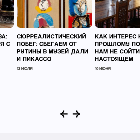
А:
СЮРРЕАЛИСТИЧЕСКИЙ
КАК ИНТЕРЕС 
Я С
ПОБЕГ: СБЕГАЕМ ОТ
ПРОШЛОМУ П
Й
РУТИНЫ В МУЗЕЙ ДАЛИ
НАМ НЕ СОЙТИ
И ПИКАССО
НАСТОЯЩЕМ
13 ИЮЛЯ
10 ИЮНЯ