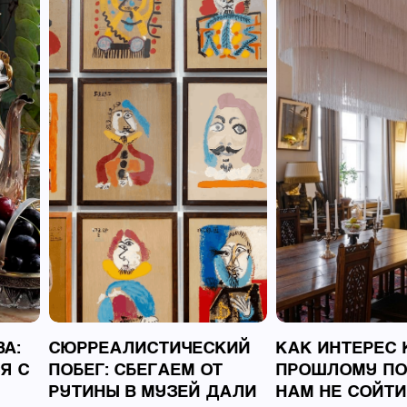
А:
СЮРРЕАЛИСТИЧЕСКИЙ
КАК ИНТЕРЕС 
Я С
ПОБЕГ: СБЕГАЕМ ОТ
ПРОШЛОМУ П
Й
РУТИНЫ В МУЗЕЙ ДАЛИ
НАМ НЕ СОЙТИ