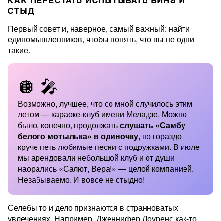
КАК ПЕРЕСТАТЬ ИСПЫТЫВАТЬ ВИНУ И
СТЫД
Первый совет и, наверное, самый важный: найти
единомышленников, чтобы понять, что вы не одни
такие.
🪩 🎤
Возможно, лучшее, что со мной случилось этим
летом — караоке-клуб имени Меладзе. Можно
было, конечно, продолжать
слушать «Самбу
белого мотылька» в одиночку,
но гораздо
круче петь любимые песни с подружками. В июле
мы арендовали небольшой клуб и от души
наорались «Салют, Вера!» — целой компанией.
Незабываемо. И вовсе не стыдно!
Селебы то и дело признаются в странноватых
увлечениях. Например, Дженнифер Лоуренс как-то