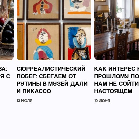
А:
СЮРРЕАЛИСТИЧЕСКИЙ
КАК ИНТЕРЕС 
Я С
ПОБЕГ: СБЕГАЕМ ОТ
ПРОШЛОМУ П
Й
РУТИНЫ В МУЗЕЙ ДАЛИ
НАМ НЕ СОЙТИ
И ПИКАССО
НАСТОЯЩЕМ
13 ИЮЛЯ
10 ИЮНЯ