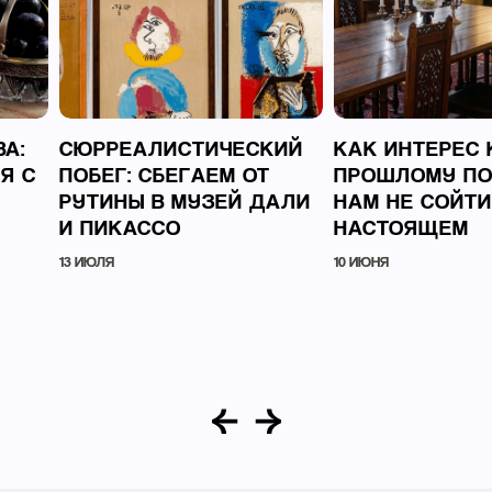
А:
СЮРРЕАЛИСТИЧЕСКИЙ
КАК ИНТЕРЕС 
Я С
ПОБЕГ: СБЕГАЕМ ОТ
ПРОШЛОМУ П
Й
РУТИНЫ В МУЗЕЙ ДАЛИ
НАМ НЕ СОЙТИ
И ПИКАССО
НАСТОЯЩЕМ
13 ИЮЛЯ
10 ИЮНЯ